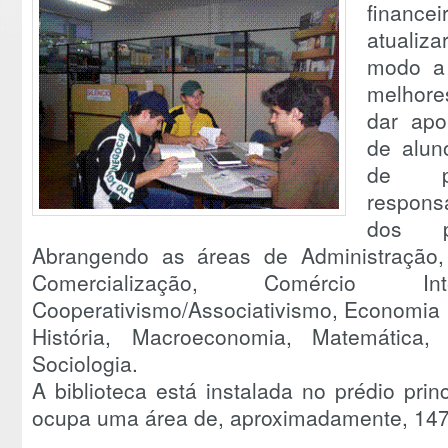
finance
atualiz
modo a 
melhores
dar apo
de alun
de p
respons
dos p
Abrangendo as áreas de Administração, A
Comercialização, Comércio Inte
Cooperativismo/Associativismo, Economia R
História, Macroeconomia, Matemática, 
Sociologia.
A biblioteca está instalada no prédio pri
ocupa uma área de, aproximadamente, 147