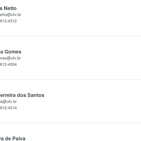
as Netto
netto@ufv.br
3612-4312
na Gomes
omes@ufv.br
3612-4304
erreira dos Santos
da@ufv.br
3612-4314
va de Paiva