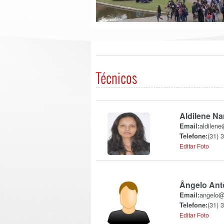
Técnicos
Aldilene Na
Email:
aldilene
Telefone:
(31) 
Editar Foto
Ângelo Antô
Email:
angelo@
Telefone:
(31) 
Editar Foto