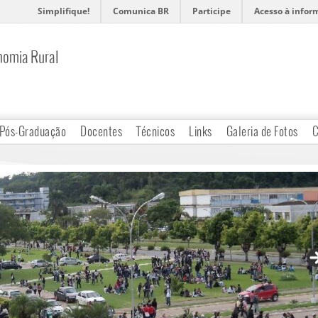
Simplifique!
Comunica BR
Participe
Acesso à infor
nomia Rural
Pós-Graduação
Docentes
Técnicos
Links
Galeria de Fotos
C