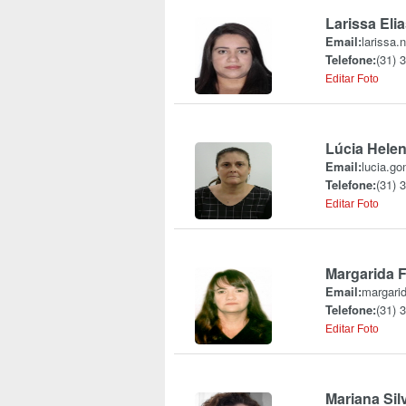
Larissa Eli
Email:
larissa.
Telefone:
(31) 
Editar Foto
Lúcia Hele
Email:
lucia.g
Telefone:
(31) 
Editar Foto
Margarida F
Email:
margari
Telefone:
(31) 
Editar Foto
Mariana Sil