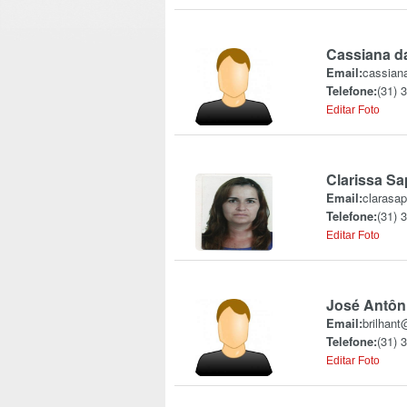
Cassiana d
Email:
cassian
Telefone:
(31) 
Editar Foto
Clarissa Sa
Email:
clarasap
Telefone:
(31) 
Editar Foto
José Antôni
Email:
brilhant
Telefone:
(31) 
Editar Foto