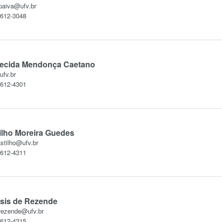
paiva@ufv.br
3612-3048
ecida Mendonça Caetano
fv.br
3612-4301
ilho Moreira Guedes
astilho@ufv.br
3612-4311
sis de Rezende
.rezende@ufv.br
3612-4315