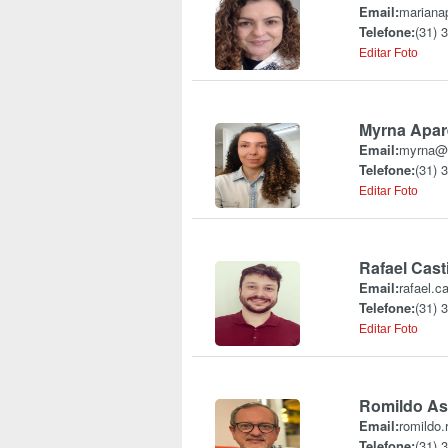
Email:
mariana
Telefone:
(31) 
Editar Foto
Myrna Apar
Email:
myrna@u
Telefone:
(31) 
Editar Foto
Rafael Cast
Email:
rafael.c
Telefone:
(31) 
Editar Foto
Romildo As
Email:
romildo
Telefone:
(31) 