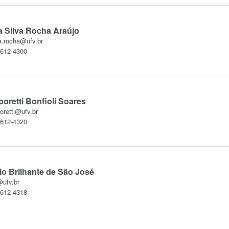
a Silva Rocha Araújo
a.rocha@ufv.br
3612-4300
poretti Bonfioli Soares
oretti@ufv.br
3612-4320
o Brilhante de São José
@ufv.br
3612-4318