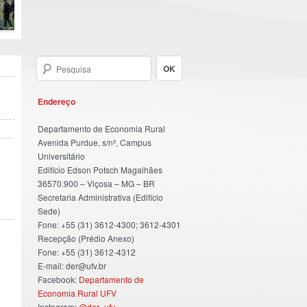
Endereço
Departamento de Economia Rural
Avenida Purdue, s/nº, Campus
Universitário
Edifício Edson Potsch Magalhães
36570.900 – Viçosa – MG – BR
Secretaria Administrativa (Edifício
Sede)
Fone: +55 (31) 3612-4300; 3612-4301
Recepção (Prédio Anexo)
Fone: +55 (31) 3612-4312
E-mail: der@ufv.br
Facebook:
Departamento de
Economia Rural UFV
Instagram:
@der_ufv