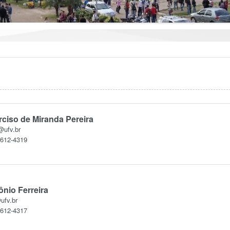
rciso de Miranda Pereira
@ufv.br
3612-4319
nio Ferreira
ufv.br
3612-4317