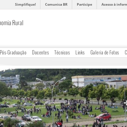
Simplifique!
Comunica BR
Participe
Acesso à infor
nomia Rural
Pós-Graduação
Docentes
Técnicos
Links
Galeria de Fotos
C