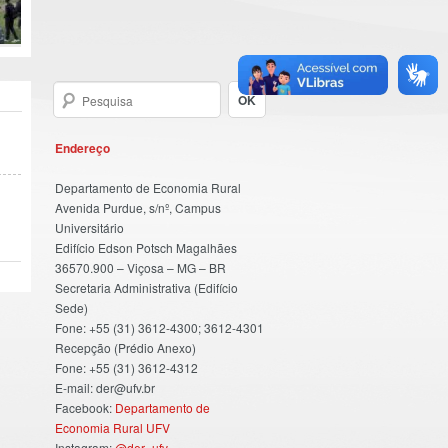
Endereço
Departamento de Economia Rural
Avenida Purdue, s/nº, Campus
Universitário
Edifício Edson Potsch Magalhães
36570.900 – Viçosa – MG – BR
Secretaria Administrativa (Edifício
Sede)
Fone: +55 (31) 3612-4300; 3612-4301
Recepção (Prédio Anexo)
Fone: +55 (31) 3612-4312
E-mail: der@ufv.br
Facebook:
Departamento de
Economia Rural UFV
Instagram:
@der_ufv