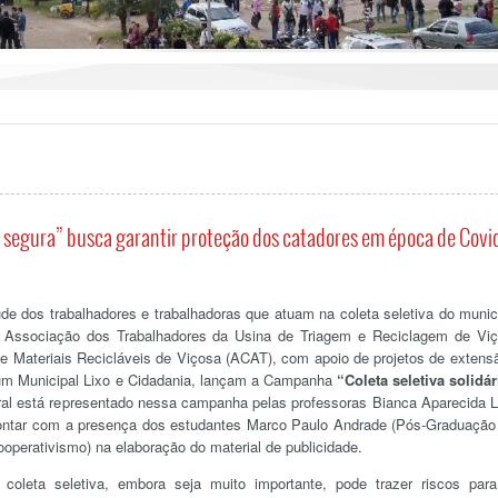
e segura” busca garantir proteção dos catadores em época de Covi
úde dos trabalhadores e trabalhadoras que atuam na coleta seletiva do munic
 Associação dos Trabalhadores da Usina de Triagem e Reciclagem de Vi
Materiais Recicláveis de Viçosa (ACAT), com apoio de projetos de extens
rum Municipal Lixo e Cidadania, lançam a Campanha
“Coleta seletiva solidár
al está representado nessa campanha pelas professoras Bianca Aparecida 
contar com a presença dos estudantes Marco Paulo Andrade (Pós-Graduaçã
operativismo) na elaboração do material de publicidade.
coleta seletiva, embora seja muito importante, pode trazer riscos par