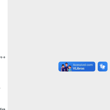
ro e
s
tiva