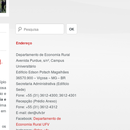
Endereço
Departamento de Economia Rural
Avenida Purdue, s/nº, Campus
d-
Universitário
Edifício Edson Potsch Magalhães
36570.900 – Viçosa – MG – BR
ípio
Secretaria Administrativa (Edifício
çosa
Sede)
ão e
Fone: +55 (31) 3612-4300; 3612-4301
ia e
Recepção (Prédio Anexo)
Lima
Fone: +55 (31) 3612-4312
o em
E-mail: der@ufv.br
Facebook:
Departamento de
Economia Rural UFV
a os
Instagram:
@der_ufv