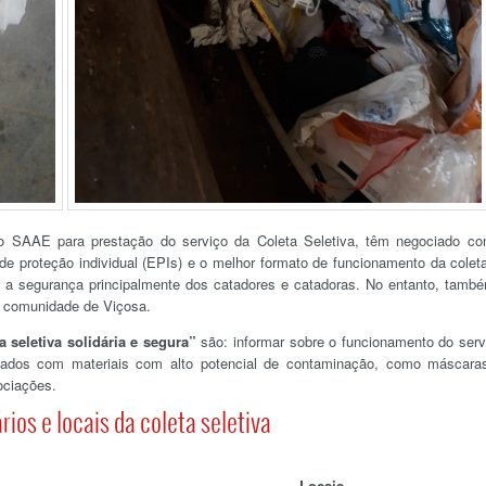
o SAAE para prestação do serviço da Coleta Seletiva, têm negociado c
e proteção individual (EPIs) e o melhor formato de funcionamento da colet
tir a segurança principalmente dos catadores e catadoras. No entanto, tamb
a comunidade de Viçosa.
a seletiva solidária e segura”
são: informar sobre o funcionamento do serv
idados com materiais com alto potencial de contaminação, como máscara
ociações.
rios e locais da coleta seletiva
Locais