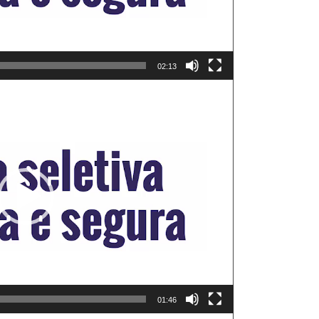
02:13
Tocador
de
vídeo
01:46