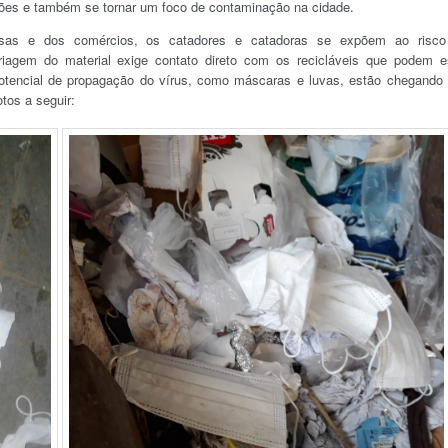
ções e também se tornar um foco de contaminação na cidade.
asas e dos comércios, os catadores e catadoras se expõem ao risc
riagem do material exige contato direto com os recicláveis que podem e
otencial de propagação do vírus, como máscaras e luvas, estão chegando
tos a seguir: