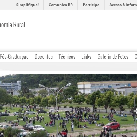
Simplifique!
Comunica BR
Participe
Acesso à infor
nomia Rural
Pós-Graduação
Docentes
Técnicos
Links
Galeria de Fotos
C