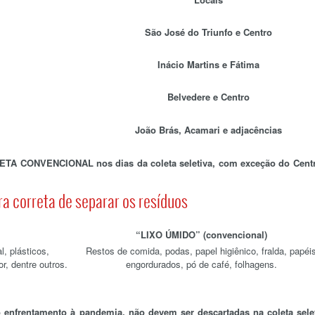
São José do Triunfo e Centro
Inácio Martins e Fátima
Belvedere e Centro
João Brás, Acamari e adjacências
ETA CONVENCIONAL nos dias da coleta seletiva, com exceção do Cent
a correta de separar os resíduos
“LIXO ÚMIDO” (convencional)
l, plásticos,
Restos de comida, podas, papel higiênico, fralda, papéi
r, dentre outros.
engordurados, pó de café, folhagens.
 enfrentamento à pandemia, não devem ser descartadas na coleta sele