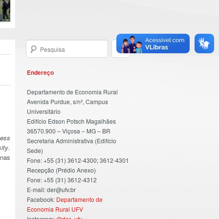
Endereço
Departamento de Economia Rural
Avenida Purdue, s/nº, Campus
Universitário
Edifício Edson Potsch Magalhães
36570.900 – Viçosa – MG – BR
ness
Secretaria Administrativa (Edifício
ity
.
Sede)
 nas
Fone: +55 (31) 3612-4300; 3612-4301
Recepção (Prédio Anexo)
Fone: +55 (31) 3612-4312
E-mail: der@ufv.br
Facebook:
Departamento de
Economia Rural UFV
Instagram:
@der_ufv