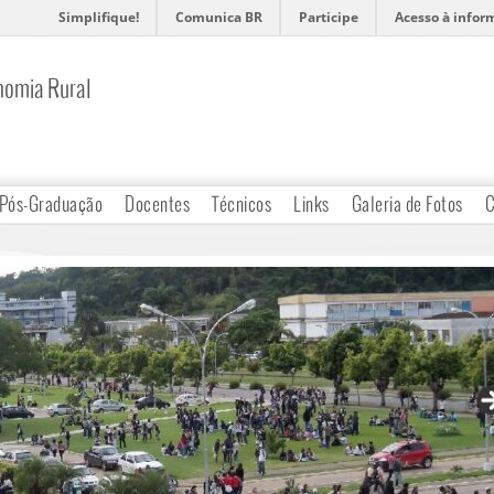
Simplifique!
Comunica BR
Participe
Acesso à infor
nomia Rural
Pós-Graduação
Docentes
Técnicos
Links
Galeria de Fotos
C