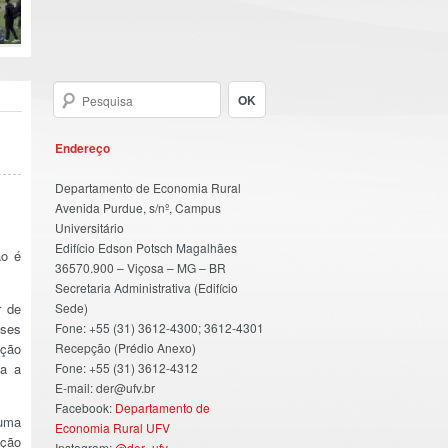
Endereço
Departamento de Economia Rural
Avenida Purdue, s/nº, Campus
Universitário
Edifício Edson Potsch Magalhães
ão é
36570.900 – Viçosa – MG – BR
Secretaria Administrativa (Edifício
r de
Sede)
sses
Fone: +55 (31) 3612-4300; 3612-4301
ução
Recepção (Prédio Anexo)
ta a
Fone: +55 (31) 3612-4312
E-mail: der@ufv.br
Facebook:
Departamento de
 uma
Economia Rural UFV
ação
Instagram:
@der_ufv