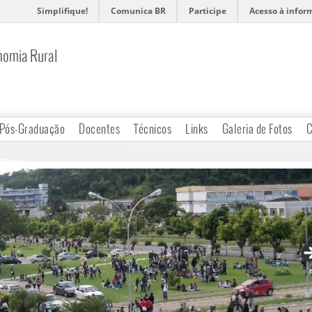
Simplifique!
Comunica BR
Participe
Acesso à infor
nomia Rural
Pós-Graduação
Docentes
Técnicos
Links
Galeria de Fotos
C