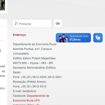
Endereço
Departamento de Economia Rural
Avenida Purdue, s/nº, Campus
a
Universitário
Edifício Edson Potsch Magalhães
36570.900 – Viçosa – MG – BR
Road
Secretaria Administrativa (Edifício
, na
Sede)
eria
Fone: +55 (31) 3612-4300; 3612-4301
Recepção (Prédio Anexo)
Fone: +55 (31) 3612-4312
ablo
E-mail: der@ufv.br
Facebook:
Departamento de
Economia Rural UFV
Instagram:
@der_ufv