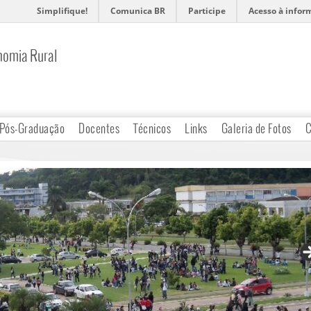
Simplifique!
Comunica BR
Participe
Acesso à infor
nomia Rural
Pós-Graduação
Docentes
Técnicos
Links
Galeria de Fotos
C