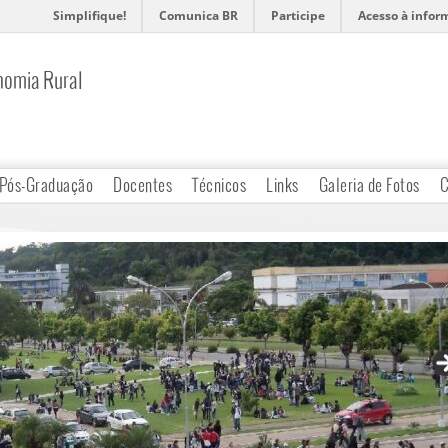
Simplifique!
Comunica BR
Participe
Acesso à infor
nomia Rural
Pós-Graduação
Docentes
Técnicos
Links
Galeria de Fotos
C