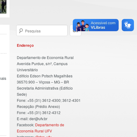
Endereço
Departamento de Economia Rural
Avenida Purdue, s/nº, Campus
Universitário
Edifício Edson Potsch Magalhães
mais
36570.900 – Viçosa – MG – BR
Secretaria Administrativa (Edifício
Sede)
Fone: +55 (31) 3612-4300; 3612-4301
Recepção (Prédio Anexo)
Fone: +55 (31) 3612-4312
E-mail: der@ufv.br
Facebook:
Departamento de
Economia Rural UFV
Instagram:
@der_ufv