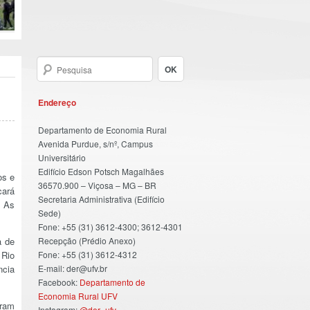
Endereço
Departamento de Economia Rural
Avenida Purdue, s/nº, Campus
Universitário
Edifício Edson Potsch Magalhães
os e
36570.900 – Viçosa – MG – BR
cará
Secretaria Administrativa (Edifício
. As
Sede)
Fone: +55 (31) 3612-4300; 3612-4301
a de
Recepção (Prédio Anexo)
 Rio
Fone: +55 (31) 3612-4312
ncia
E-mail: der@ufv.br
Facebook:
Departamento de
Economia Rural UFV
oram
Instagram:
@der_ufv