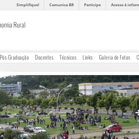
Simplifique!
Comunica BR
Participe
Acesso à infor
nomia Rural
Pós-Graduação
Docentes
Técnicos
Links
Galeria de Fotos
C