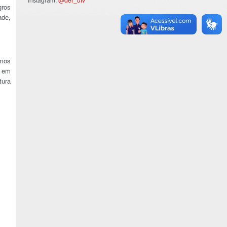
gros
ade,
emos
a em
tura