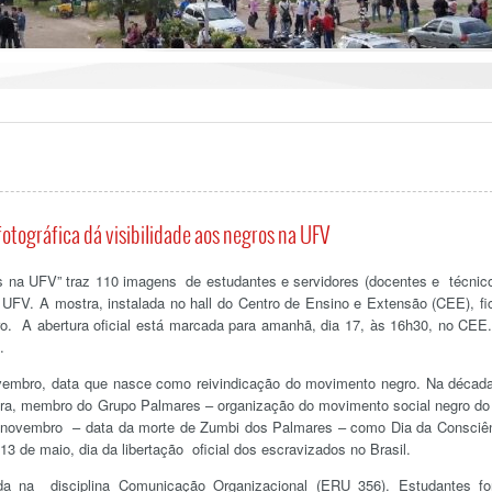
otográfica dá visibilidade aos negros na UFV
as na UFV” traz 110 imagens de estudantes e servidores (docentes e técnic
UFV. A mostra, instalada no hall do Centro de Ensino e Extensão (CEE), fi
ro. A abertura oficial está marcada para amanhã, dia 17, às 16h30, no CEE
.
vembro, data que nasce como reivindicação do movimento negro. Na décad
lveira, membro do Grupo Palmares – organização do movimento social negro do
e novembro – data da morte de Zumbi dos Palmares – como Dia da Consciê
13 de maio, dia da libertação oficial dos escravizados no Brasil.
da na disciplina Comunicação Organizacional (ERU 356). Estudantes f