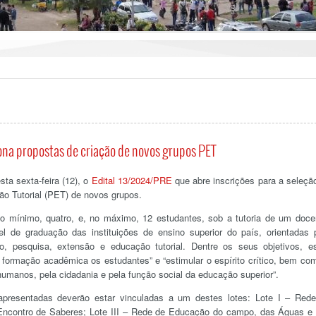
ciona propostas de criação de novos grupos PET
sta sexta-feira (12), o
Edital 13/2024/PRE
que abre inscrições para a seleçã
o Tutorial (PET) de novos grupos.
 mínimo, quatro, e, no máximo, 12 estudantes, sob a tutoria de um doce
el de graduação das instituições de ensino superior do país, orientadas 
ino, pesquisa, extensão e educação tutorial. Dentre os seus objetivos, e
a formação acadêmica os estudantes” e “estimular o espírito crítico, bem co
 humanos, pela cidadania e pela função social da educação superior”.
presentadas deverão estar vinculadas a um destes lotes: Lote I – Red
e Encontro de Saberes; Lote III – Rede de Educação do campo, das Águas e