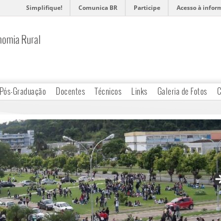
Simplifique!
Comunica BR
Participe
Acesso à infor
nomia Rural
Pós-Graduação
Docentes
Técnicos
Links
Galeria de Fotos
C