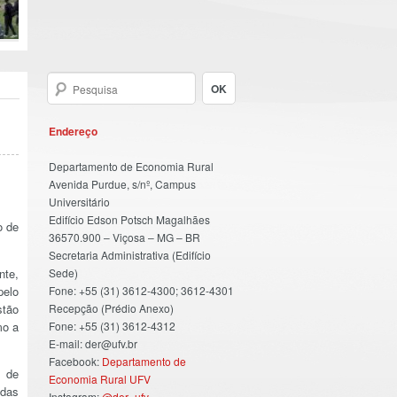
Endereço
Departamento de Economia Rural
Avenida Purdue, s/nº, Campus
Universitário
Edifício Edson Potsch Magalhães
o de
36570.900 – Viçosa – MG – BR
Secretaria Administrativa (Edifício
nte,
Sede)
pelo
Fone: +55 (31) 3612-4300; 3612-4301
stão
Recepção (Prédio Anexo)
mo a
Fone: +55 (31) 3612-4312
E-mail: der@ufv.br
Facebook:
Departamento de
e de
Economia Rural UFV
 das
Instagram:
@der_ufv