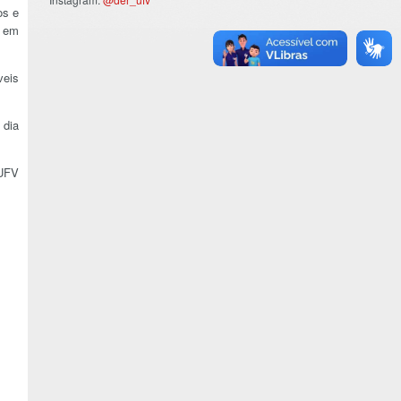
os e
s em
veis
 dia
 UFV