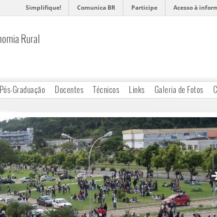
Simplifique!
Comunica BR
Participe
Acesso à infor
nomia Rural
Pós-Graduação
Docentes
Técnicos
Links
Galeria de Fotos
C