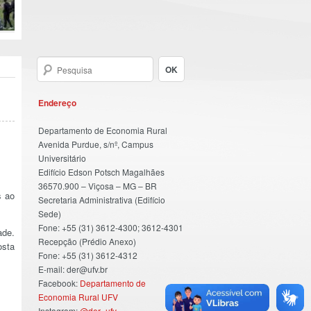
Endereço
Departamento de Economia Rural
Avenida Purdue, s/nº, Campus
Universitário
Edifício Edson Potsch Magalhães
36570.900 – Viçosa – MG – BR
s ao
Secretaria Administrativa (Edifício
Sede)
Fone: +55 (31) 3612-4300; 3612-4301
ade.
Recepção (Prédio Anexo)
osta
Fone: +55 (31) 3612-4312
E-mail: der@ufv.br
Facebook:
Departamento de
Economia Rural UFV
Instagram:
@der_ufv