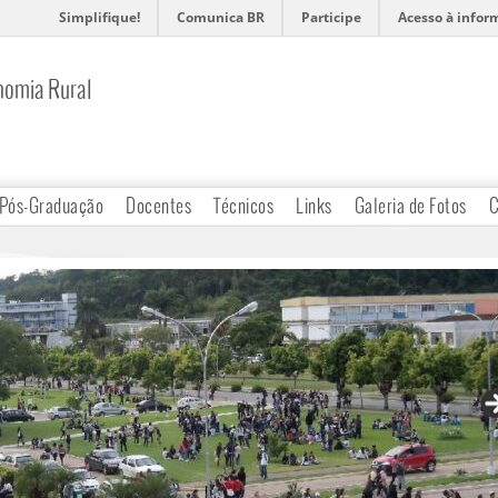
Simplifique!
Comunica BR
Participe
Acesso à infor
nomia Rural
Pós-Graduação
Docentes
Técnicos
Links
Galeria de Fotos
C