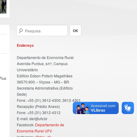
Endereço
Departamento de Economia Rural
Avenida Purdue, s/nº, Campus
Universitário
Edifício Edson Potsch Magalhães
Plus
36570.900 – Viçosa – MG – BR
Secretaria Administrativa (Edifício
Sede)
Fone: +55 (31) 3612-4300; 3612-4301
Recepção (Prédio Anexo)
Fone: +55 (31) 3612-4312
E-mail: der@ufv.br
Facebook:
Departamento de
Economia Rural UFV
Instagram:
@der_ufv