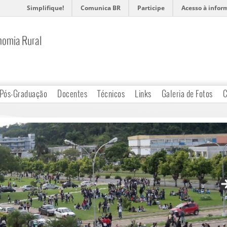
Simplifique!
Comunica BR
Participe
Acesso à infor
nomia Rural
Pós-Graduação
Docentes
Técnicos
Links
Galeria de Fotos
C