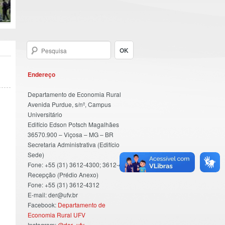
Endereço
Departamento de Economia Rural
Avenida Purdue, s/nº, Campus
Universitário
Edifício Edson Potsch Magalhães
36570.900 – Viçosa – MG – BR
Secretaria Administrativa (Edifício
Sede)
Fone: +55 (31) 3612-4300; 3612-4301
Recepção (Prédio Anexo)
Fone: +55 (31) 3612-4312
E-mail: der@ufv.br
Facebook:
Departamento de
Economia Rural UFV
Instagram:
@der_ufv