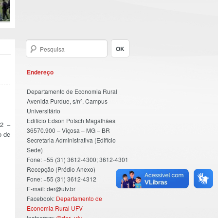
Endereço
Departamento de Economia Rural
Avenida Purdue, s/nº, Campus
Universitário
Edifício Edson Potsch Magalhães
22 –
36570.900 – Viçosa – MG – BR
o de
Secretaria Administrativa (Edifício
Sede)
Fone: +55 (31) 3612-4300; 3612-4301
Recepção (Prédio Anexo)
Fone: +55 (31) 3612-4312
E-mail: der@ufv.br
Facebook:
Departamento de
Economia Rural UFV
Instagram:
@der_ufv