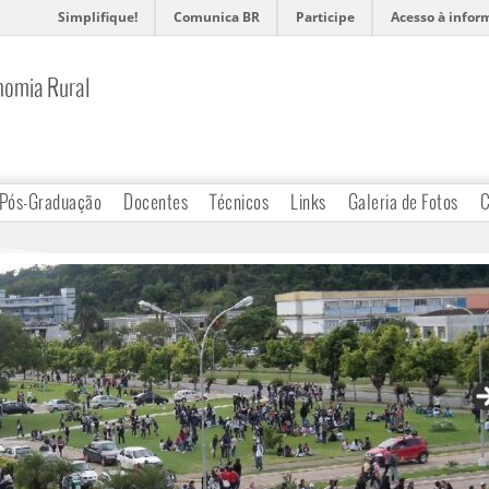
Simplifique!
Comunica BR
Participe
Acesso à infor
nomia Rural
Pós-Graduação
Docentes
Técnicos
Links
Galeria de Fotos
C