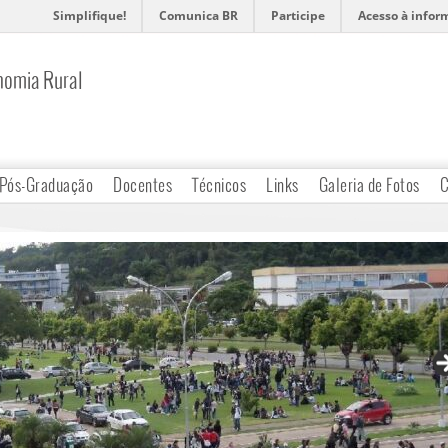
Simplifique!
Comunica BR
Participe
Acesso à infor
nomia Rural
Pós-Graduação
Docentes
Técnicos
Links
Galeria de Fotos
C