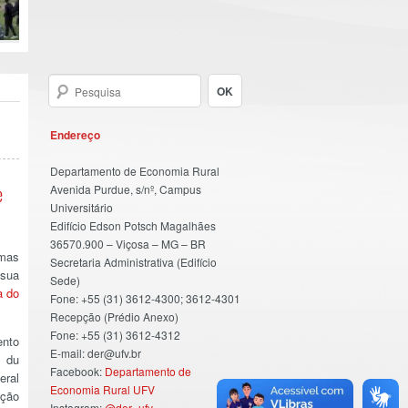
Endereço
Departamento de Economia Rural
Avenida Purdue, s/nº, Campus
e
Universitário
Edifício Edson Potsch Magalhães
36570.900 – Viçosa – MG – BR
umas
Secretaria Administrativa (Edifício
 sua
Sede)
a do
Fone: +55 (31) 3612-4300; 3612-4301
Recepção (Prédio Anexo)
Fone: +55 (31) 3612-4312
ento
E-mail: der@ufv.br
e du
Facebook:
Departamento de
eral
Economia Rural UFV
ação
Instagram:
@der_ufv