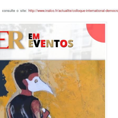
 consulte o site:
http://www.inalco.fr/
actualite/colloque-
international-democra