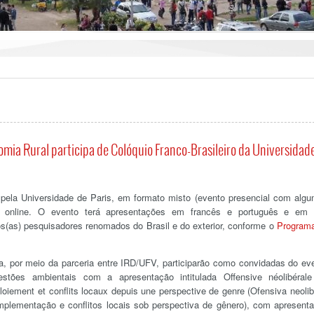
ia Rural participa de Colóquio Franco-Brasileiro da Universidad
do pela Universidade de Paris, em formato misto (evento presencial com alg
ão online. O evento terá apresentações em francês e português e em
s(as) pesquisadores renomados do Brasil e do exterior, conforme o
Program
a, por meio da parceria entre IRD/UFV, participarão como convidadas do ev
ões ambientais com a apresentação intitulada Offensive néolibéral
oiement et conflits locaux depuis une perspective de genre (Ofensiva neolib
mplementação e conflitos locais sob perspectiva de gênero), com apresent