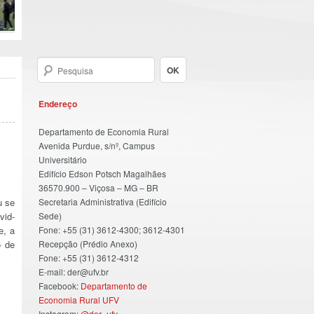
Endereço
Departamento de Economia Rural
Avenida Purdue, s/nº, Campus
Universitário
Edifício Edson Potsch Magalhães
36570.900 – Viçosa – MG – BR
u se
Secretaria Administrativa (Edifício
vid-
Sede)
e, a
Fone: +55 (31) 3612-4300; 3612-4301
o de
Recepção (Prédio Anexo)
Fone: +55 (31) 3612-4312
E-mail: der@ufv.br
Facebook:
Departamento de
Economia Rural UFV
Instagram:
@der_ufv