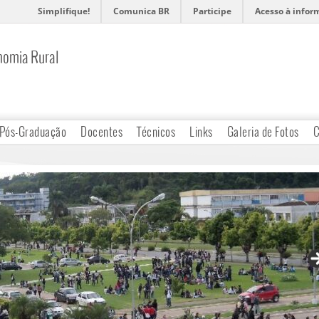
Simplifique!
Comunica BR
Participe
Acesso à infor
nomia Rural
Pós-Graduação
Docentes
Técnicos
Links
Galeria de Fotos
C