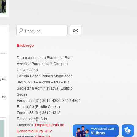
Endereço
Departamento de Economia Rural
Avenida Purdue, s/nº, Campus
Universitário
Edifício Edson Potsch Magalhães
gica
36570.900 – Viçosa – MG – BR
Secretaria Administrativa (Edifício
Sede)
o do
Fone: +55 (31) 3612-4300; 3612-4301
Recepção (Prédio Anexo)
Fone: +55 (31) 3612-4312
E-mail: der@ufv.br
Facebook:
Departamento de
Economia Rural UFV
Instagram:
@der_ufv