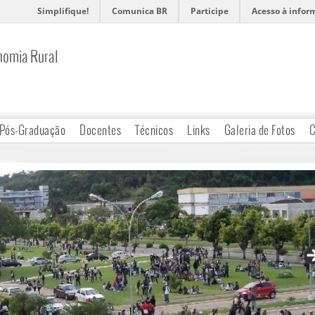
Simplifique!
Comunica BR
Participe
Acesso à infor
nomia Rural
Pós-Graduação
Docentes
Técnicos
Links
Galeria de Fotos
C