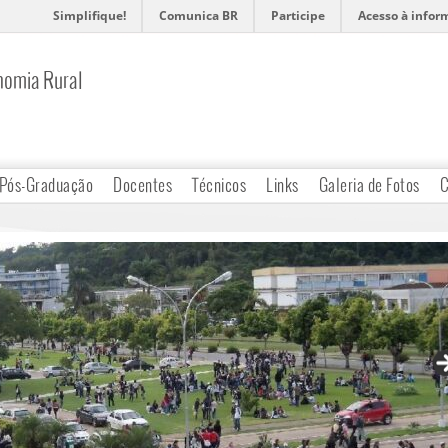
Simplifique!
Comunica BR
Participe
Acesso à infor
nomia Rural
Pós-Graduação
Docentes
Técnicos
Links
Galeria de Fotos
C