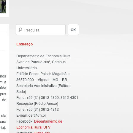
Endereço
Departamento de Economia Rural
Avenida Purdue, s/nº, Campus
Universitário
Edifício Edson Potsch Magalhães
 nos
36570.900 – Viçosa – MG – BR
om a
Secretaria Administrativa (Edifício
aúde
Sede)
mpus
Fone: +55 (31) 3612-4300; 3612-4301
a de
Recepção (Prédio Anexo)
Fone: +55 (31) 3612-4312
 dia
E-mail: der@ufv.br
para
Facebook:
Departamento de
ia).
Economia Rural UFV
Instagram:
@der_ufv