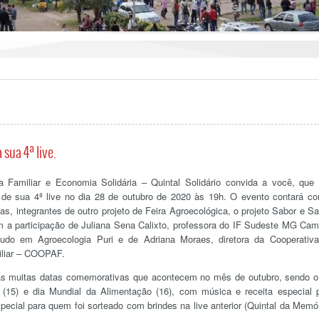
 sua 4ª live.
ra Familiar e Economia Solidária – Quintal Solidário convida a você, que
r de sua 4ª live no dia 28 de outubro de 2020 às 19h. O evento contará c
s, integrantes de outro projeto de Feira Agroecológica, o projeto Sabor e S
 a participação de Juliana Sena Calixto, professora do IF Sudeste MG Ca
udo em Agroecologia Puri e de Adriana Moraes, diretora da Cooperativ
iliar – COOPAF.
 as muitas datas comemorativas que acontecem no mês de outubro, sendo o
) (15) e dia Mundial da Alimentação (16), com música e receita especial 
ial para quem foi sorteado com brindes na live anterior (Quintal da Memór