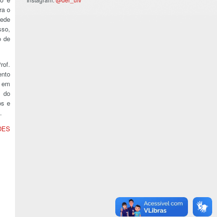
ra o
rede
sso,
o de
rof.
ento
o em
l do
os e
.
DES