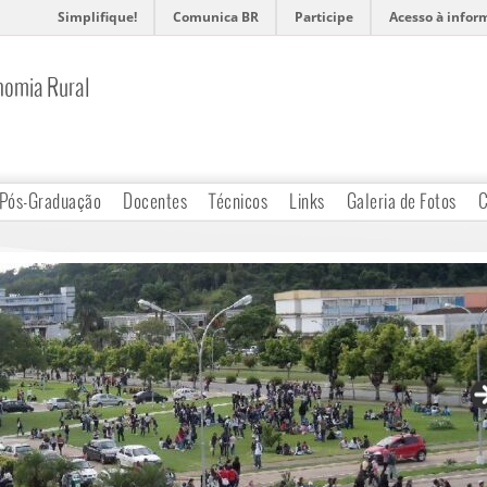
Simplifique!
Comunica BR
Participe
Acesso à infor
nomia Rural
Pós-Graduação
Docentes
Técnicos
Links
Galeria de Fotos
C