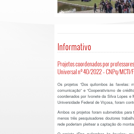
Informativo
Projetos coordenados por professor
Universal nº 40/2022 – CNPq/MCTI/
Os projetos “
Dos quilombos às favelas: m
comunicação” e
“
Cooperativismo de crédit
coordenados por Ivonete da Silva Lopes e 
Universidade Federal de Viçosa, foram co
Ambos os projetos foram submetidos para t
menos três pesquisadores doutores trabalh
rede poderiam pleitear a captação do monta
O projeto “
Dos quilombos às favelas: mul