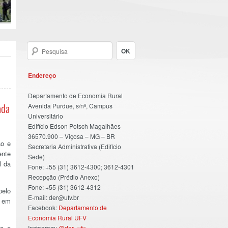
Endereço
Departamento de Economia Rural
Avenida Purdue, s/nº, Campus
ada
Universitário
Edifício Edson Potsch Magalhães
36570.900 – Viçosa – MG – BR
ão e
Secretaria Administrativa (Edifício
ente
Sede)
l da
Fone: +55 (31) 3612-4300; 3612-4301
Recepção (Prédio Anexo)
Fone: +55 (31) 3612-4312
pelo
E-mail: der@ufv.br
s em
Facebook:
Departamento de
Economia Rural UFV
ão e
Instagram:
@der_ufv