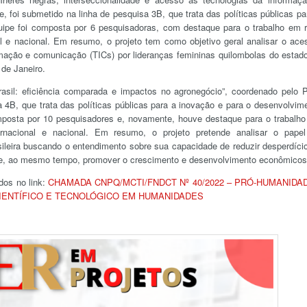
, foi submetido na linha de pesquisa 3B, que trata das políticas públicas pa
ipe foi composta por 6 pesquisadoras, com destaque para o trabalho em 
l e nacional. Em resumo, o projeto tem como objetivo geral analisar o ace
rmação e comunicação (TICs) por lideranças femininas quilombolas do estad
 de Janeiro.
rasil: eficiência comparada e impactos no agronegócio”, coordenado pelo P
a 4B, que trata das políticas públicas para a inovação e para o desenvolvim
mposta por 10 pesquisadores e, novamente, houve destaque para o trabalh
rnacional e nacional. Em resumo, o projeto pretende analisar o pape
ileira buscando o entendimento sobre sua capacidade de reduzir desperdíci
to e, ao mesmo tempo, promover o crescimento e desenvolvimento econômicos
dos no link:
CHAMADA CNPQ/MCTI/FNDCT Nº 40/2022 – PRÓ-HUMANIDA
IENTÍFICO E TECNOLÓGICO EM HUMANIDADES