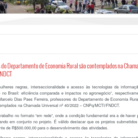
es do Departamento de Economia Rural são contemplados na Cham
FNDCT
ulheres negras, interseccionalidade e acesso às tecnologias da informaç
o no Brasil: eficiência comparada e impactos no agronegócio”, respectivam
Marcelo Dias Paes Ferreira, professores do Departamento de Economia Rura
ntemplados na Chamada Universal nº 40/2022 – CNPq/MCTI/FNDCT.
rabalho no formato “em rede”, onde a condição fundamental era a de haver 
ando em conjunto no projeto. É válido destacar que os projetos submetido
nte de R$500.000,00 para o desenvolvimento das atividades.
heres negras, interseccionalidade e acesso às tecnologias da informaç