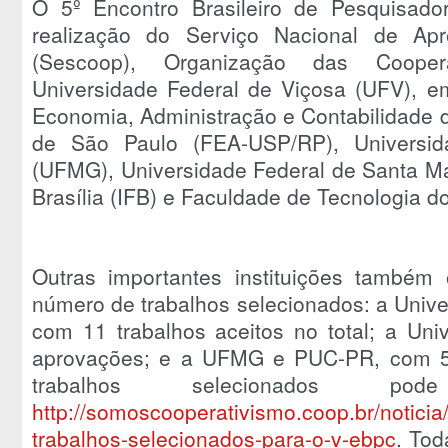
O 5º Encontro Brasileiro de Pesquisad
realização do Serviço Nacional de Ap
(Sescoop), Organização das Cooper
Universidade Federal de Viçosa (UFV), e
Economia, Administração e Contabilidade d
de São Paulo (FEA-USP/RP), Universid
(UFMG), Universidade Federal de Santa Mar
Brasília (IFB) e Faculdade de Tecnologia d
Outras importantes instituições também
número de trabalhos selecionados: a Unive
com 11 trabalhos aceitos no total; a Un
aprovações; e a UFMG e PUC-PR, com 5 
trabalhos selecionados
http://somoscooperativismo.coop.br/noticia
trabalhos-selecionados-para-o-v-ebpc
. Tod