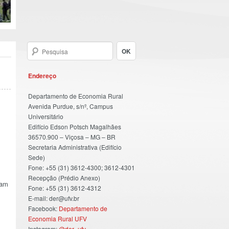
Endereço
Departamento de Economia Rural
Avenida Purdue, s/nº, Campus
Universitário
Edifício Edson Potsch Magalhães
36570.900 – Viçosa – MG – BR
Secretaria Administrativa (Edifício
Sede)
Fone: +55 (31) 3612-4300; 3612-4301
Recepção (Prédio Anexo)
tam
Fone: +55 (31) 3612-4312
E-mail: der@ufv.br
Facebook:
Departamento de
Economia Rural UFV
Instagram:
@der_ufv