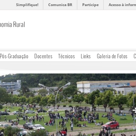
Simplifique!
Comunica BR
Participe
Acesso à infor
nomia Rural
Pós-Graduação
Docentes
Técnicos
Links
Galeria de Fotos
C