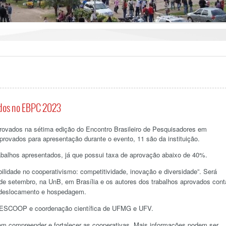
ados no EBPC 2023
rovados na sétima edição do Encontro Brasileiro de Pesquisadores em
rovados para apresentação durante o evento, 11 são da instituição.
balhos apresentados, já que possui taxa de aprovação abaixo de 40%.
lidade no cooperativismo: competitividade, inovação e diversidade”. Será
0 de setembro, na UnB, em Brasília e os autores dos trabalhos aprovados con
a deslocamento e hospedagem.
ESCOOP e coordenação científica de UFMG e UFV.
 em compreender e fortalecer as cooperativas. Mais informações podem ser