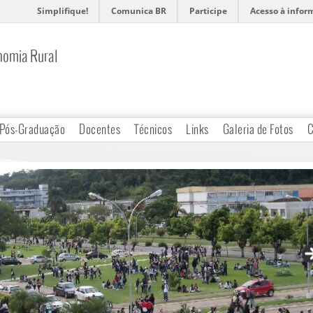
Simplifique!
Comunica BR
Participe
Acesso à infor
nomia Rural
Pós-Graduação
Docentes
Técnicos
Links
Galeria de Fotos
C