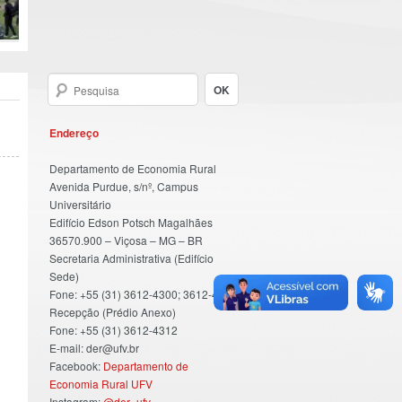
Endereço
Departamento de Economia Rural
Avenida Purdue, s/nº, Campus
Universitário
Edifício Edson Potsch Magalhães
36570.900 – Viçosa – MG – BR
Secretaria Administrativa (Edifício
Sede)
Fone: +55 (31) 3612-4300; 3612-4301
Recepção (Prédio Anexo)
Fone: +55 (31) 3612-4312
E-mail: der@ufv.br
Facebook:
Departamento de
Economia Rural UFV
Instagram:
@der_ufv