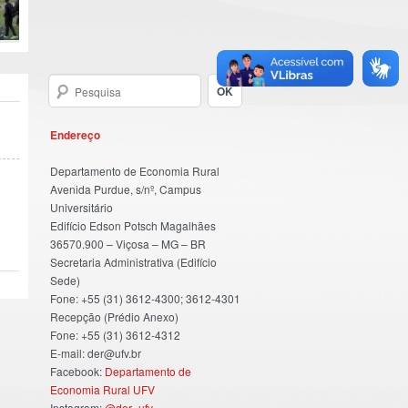
Endereço
Departamento de Economia Rural
Avenida Purdue, s/nº, Campus
Universitário
Edifício Edson Potsch Magalhães
36570.900 – Viçosa – MG – BR
Secretaria Administrativa (Edifício
Sede)
Fone: +55 (31) 3612-4300; 3612-4301
Recepção (Prédio Anexo)
Fone: +55 (31) 3612-4312
E-mail: der@ufv.br
Facebook:
Departamento de
Economia Rural UFV
Instagram:
@der_ufv