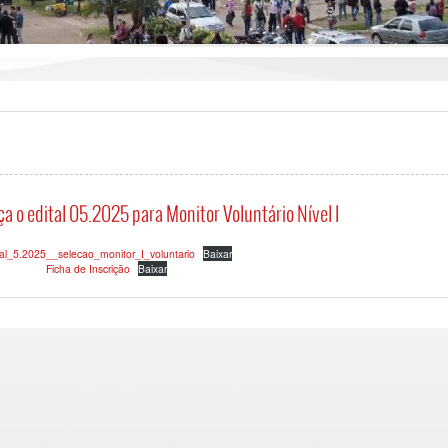
 o edital 05.2025 para Monitor Voluntário Nível I
tal_5.2025__selecao_monitor_I_voluntario
Baixar
Ficha de Inscrição
Baixar