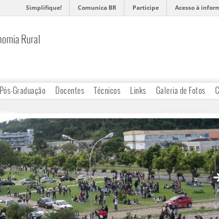
Simplifique!
Comunica BR
Participe
Acesso à infor
nomia Rural
Pós-Graduação
Docentes
Técnicos
Links
Galeria de Fotos
C